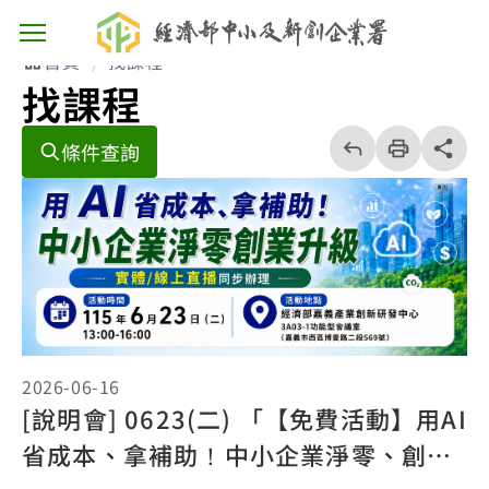
主選單按鈕
首頁
找課程
找課程
回
上
列
share分享
條件查詢
一
印
頁
2026-06-16
[說明會] 0623(二) 「【免費活動】用AI
省成本、拿補助！中小企業淨零、創業