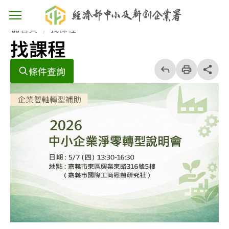
主選單按鈕
首頁
找課程
找課程
回
上
列
share分享
條件查詢
一
印
頁