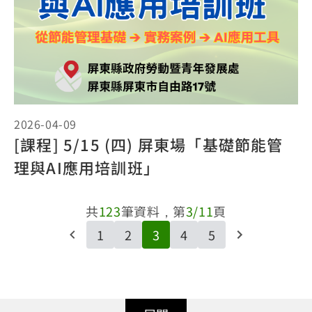
2026-04-09
[課程] 5/15 (四) 屏東場「基礎節能管
理與AI應用培訓班」
共
123
筆資料，第
3/11
頁
1
2
3
4
5