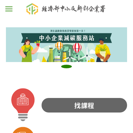
主選單按鈕
找課程