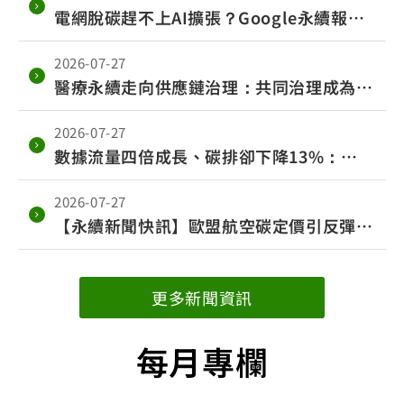
電網脫碳趕不上AI擴張？Google永續報告
首度坦言減碳壓力
2026-07-27
醫療永續走向供應鏈治理：共同治理成為轉
型關鍵
2026-07-27
數據流量四倍成長、碳排卻下降13%：
GSMA揭示電信業淨零轉型的下一步
2026-07-27
【永續新聞快訊】歐盟航空碳定價引反彈，
亞洲再生能源需求升溫
更多新聞資訊
每月專欄