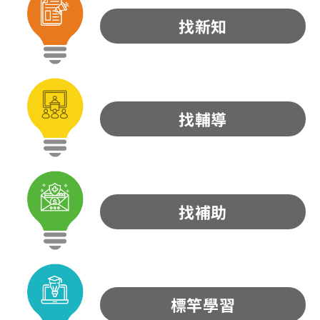
找新知
找輔導
找補助
標竿學習