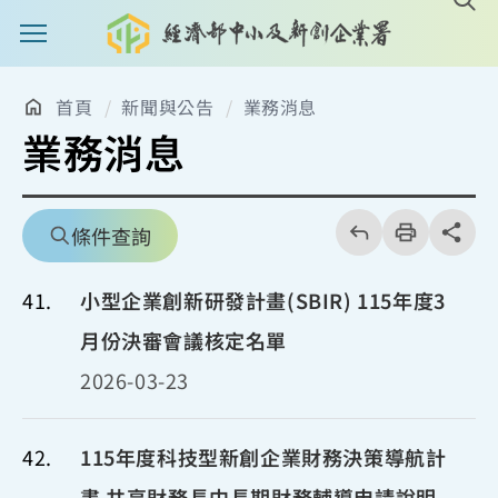
主選單案扭
首頁
新聞與公告
業務消息
業務消息
回
上
列
share分享
條件查詢
一
印
頁
41
小型企業創新研發計畫(SBIR) 115年度3
月份決審會議核定名單
2026-03-23
42
115年度科技型新創企業財務決策導航計
畫 共享財務長中長期財務輔導申請說明-