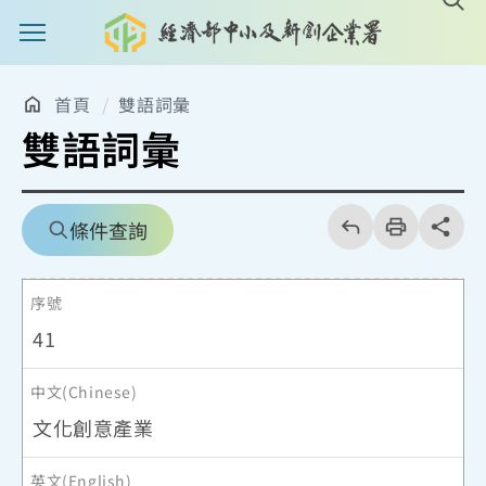
主選單案扭
首頁
雙語詞彙
雙語詞彙
回
上
列
share分享
條件查詢
一
印
頁
41
文化創意產業