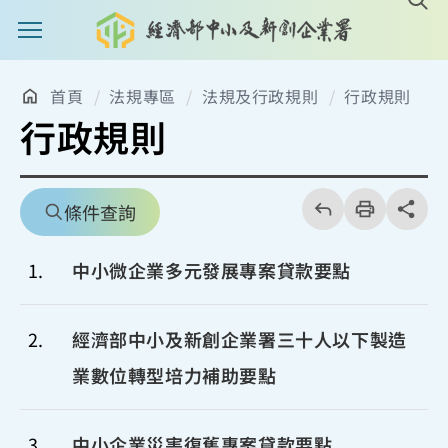
主選單案扭
首頁
法規專區
法規及行政規則
行政規則
行政規則
回
上
列
share分享
條件查詢
一
印
頁
1
中小微企業多元發展專案貸款要點
2
經濟部中小及新創企業署三十人以下製造
業數位轉型培力補助要點
3
中小企業災害復舊專案貸款要點