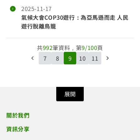
2025-11-17
氣候大會COP30遊行：為亞馬遜而走 人民
遊行脫離鳥籠
共
992
筆資料，第
9/100
頁
7
8
9
10
11
展開
關於我們
資訊分享