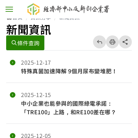
主選單按鈕
首頁
資訊分享
新聞資訊
新聞資訊
回
上
列
share分享
條件查詢
一
印
頁
2025-12-17
特殊真菌加速降解 9個月尿布變堆肥！
2025-12-15
中小企業也能參與的國際綠電承諾：
「TRE100」上路，和RE100差在哪？
2025-12-05