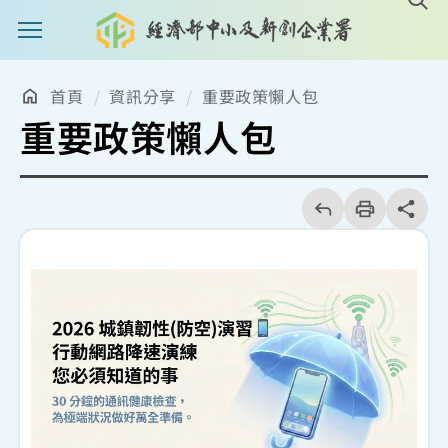
主選單案扭
首頁
資訊分享
重要政策懶人包
重要政策懶人包
回
上
列
share分享
一
印
頁