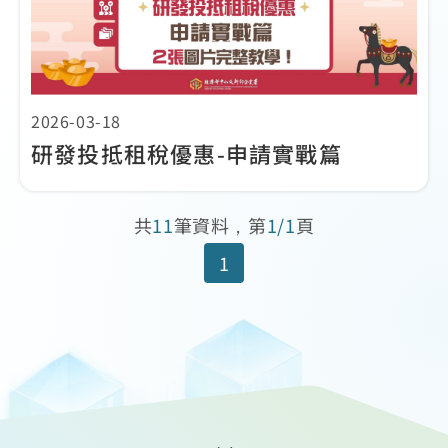
2026-03-18
研發投抵租稅優惠-申請實戰篇
共
11
筆資料，第
1/1
頁
1